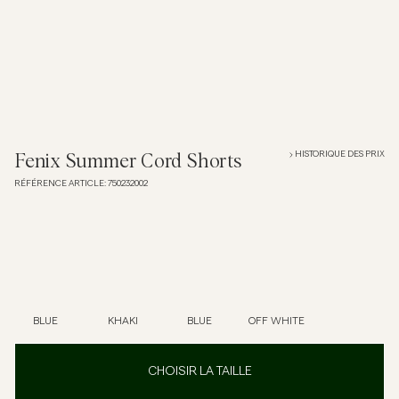
Overshirts
Polos
Manteaux et vestes
HISTORIQUE DES PRIX
Fenix Summer Cord Shorts
RÉFÉRENCE ARTICLE
:
750232002
Chemises
Shorts
Maille
BLUE
KHAKI
BLUE
OFF WHITE
T-shirts
CHOISIR LA TAILLE
Sous-vêtements