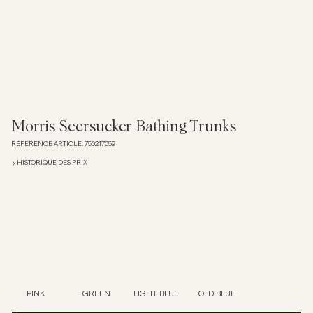
Overshirts
Polos
Manteaux et vestes
Morris Seersucker Bathing Trunks
RÉFÉRENCE ARTICLE
:
750217059
Chemises
HISTORIQUE DES PRIX
Shorts
Maille
T-shirts
PINK
GREEN
LIGHT BLUE
OLD BLUE
Sous-vêtements