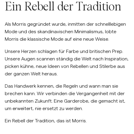
Ein Rebell der Tradition
Overshirts
Als Morris gegründet wurde, inmitten der schnelllebigen
Poloshirts
Mode und des skandinavischen Minimalismus, lobte
Morris die klassische Mode auf eine neue Weise.
Jacken & Mäntel
Unsere Herzen schlagen für Farbe und britischen Prep.
Unsere Augen scannen ständig die Welt nach Inspiration,
Hemden
picken kühne, neue Ideen von Rebellen und Stilerbe aus
der ganzen Welt heraus.
Shorts
Das Handwerk kennen, die Regeln und wann man sie
brechen kann. Wir verbinden die Vergangenheit mit der
Strick
unbekannten Zukunft. Eine Garderobe, die gemacht ist,
erweitert
um
, nie ersetzt zu werden.
T-Shirts
Ein Rebell der Tradition, das ist Morris.
Unterwäsche