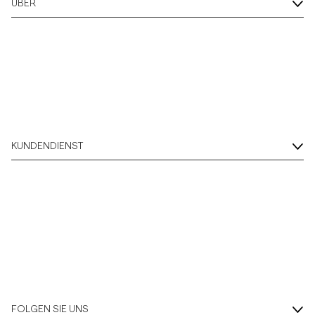
ÜBER
Overshirts
Poloshirts
Jacken & Mäntel
KUNDENDIENST
Hemden
Shorts
Strick
T-Shirts
FOLGEN SIE UNS
Unterwäsche