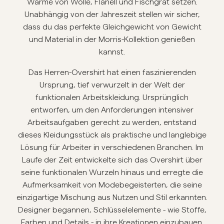
Wärme von Wolle, Flanell und Fischgrät setzen.
Unabhängig von der Jahreszeit stellen wir sicher,
Overshirts
dass du das perfekte Gleichgewicht von Gewicht
und Material in der Morris-Kollektion genießen
Poloshirts
kannst.
Das Herren-Overshirt hat einen faszinierenden
Jacken & Mäntel
Ursprung, tief verwurzelt in der Welt der
funktionalen Arbeitskleidung. Ursprünglich
Hemden
entworfen, um den Anforderungen intensiver
Arbeitsaufgaben gerecht zu werden, entstand
Shorts
dieses Kleidungsstück als praktische und langlebige
Lösung für Arbeiter in verschiedenen Branchen. Im
Laufe der Zeit entwickelte sich das Overshirt über
Strick
seine funktionalen Wurzeln hinaus und erregte die
Aufmerksamkeit von Modebegeisterten, die seine
T-Shirts
einzigartige Mischung aus Nutzen und Stil erkannten.
Designer begannen, Schlüsselelemente - wie Stoffe,
Unterwäsche
Farben und Details - in ihre Kreationen einzubauen.