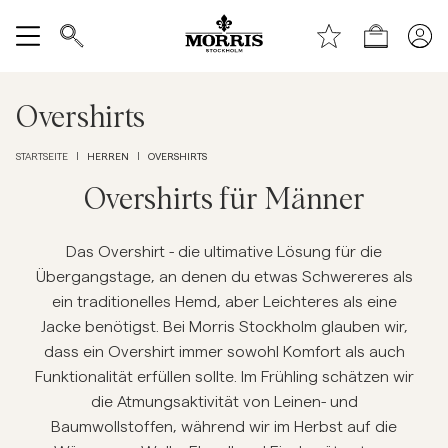
Zum Seitenanfang
Zum Hauptinhalt springen
Laden
Alle anzeigen
Overshirts
Verkauf
HERREN
OVERSHIRTS
STARTSEITE
|
|
Accessoires
Overshirts für Männer
Hosen
Das Overshirt - die ultimative Lösung für die
Übergangstage, an denen du etwas Schwereres als
ein traditionelles Hemd, aber Leichteres als eine
Jeans
Jacke benötigst. Bei Morris Stockholm glauben wir,
dass ein Overshirt immer sowohl Komfort als auch
Blazer
Funktionalität erfüllen sollte. Im Frühling schätzen wir
die Atmungsaktivität von Leinen- und
Anzüge
Baumwollstoffen, während wir im Herbst auf die