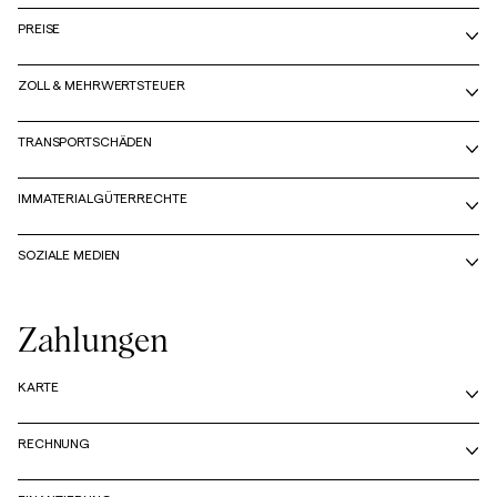
PREISE
Overshirts
ZOLL & MEHRWERTSTEUER
Poloshirts
TRANSPORTSCHÄDEN
Jacken & Mäntel
IMMATERIALGÜTERRECHTE
Hemden
SOZIALE MEDIEN
Shorts
Zahlungen
Strick
KARTE
T-Shirts
RECHNUNG
Unterwäsche