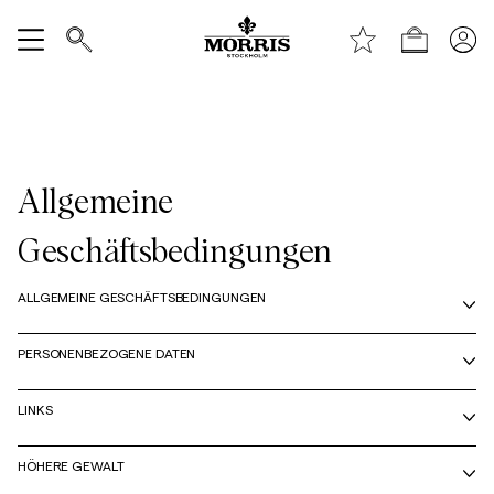
Laden
Alle anzeigen
Verkauf
Allgemeine
Accessoires
Geschäftsbedingungen
Hosen
ALLGEMEINE GESCHÄFTSBEDINGUNGEN
Jeans
PERSONENBEZOGENE DATEN
Blazer
LINKS
HÖHERE GEWALT
Anzüge