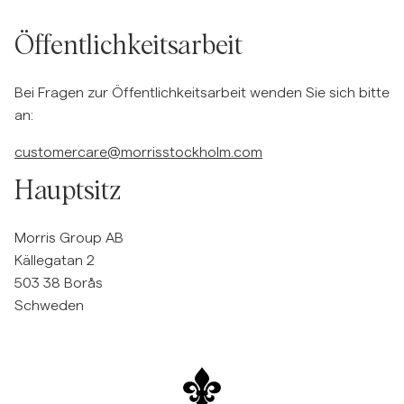
Overshirts
Öffentlichkeitsarbeit
Poloshirts
Bei Fragen zur Öffentlichkeitsarbeit wenden Sie sich bitte
an:
Jacken & Mäntel
customercare@morrisstockholm.com
Hauptsitz
Hemden
Morris Group AB
Shorts
Källegatan 2
503 38 Borås
Strick
Schweden
T-Shirts
Unterwäsche