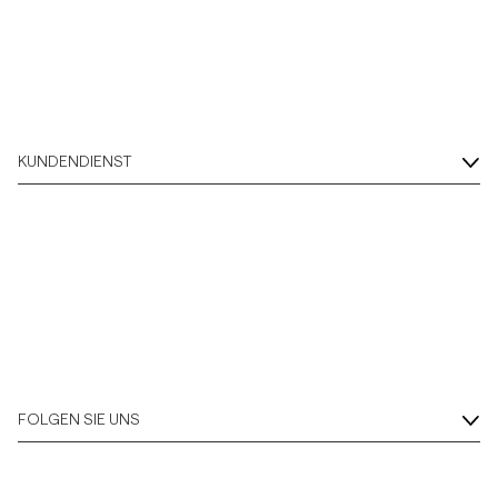
Overshirts
Poloshirts
KUNDENDIENST
Jacken & Mäntel
Hemden
Shorts
Strick
FOLGEN SIE UNS
T-Shirts
Unterwäsche