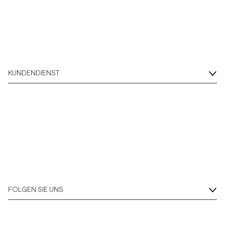
Overshirts
Poloshirts
KUNDENDIENST
Jacken & Mäntel
Hemden
Shorts
Strick
FOLGEN SIE UNS
T-Shirts
Unterwäsche