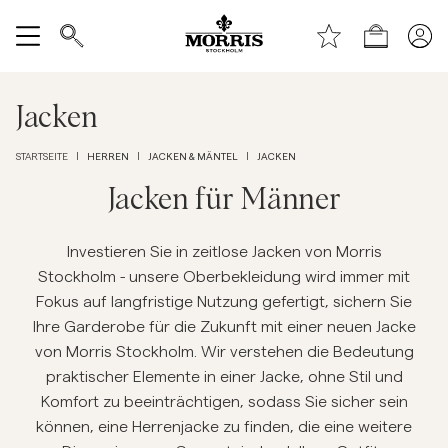
Zum Seitenanfang
Zum Hauptinhalt springen
Laden
Alle anzeigen
Jacken
Verkauf
HERREN
JACKEN & MÄNTEL
JACKEN
STARTSEITE
|
|
|
Accessoires
Jacken für Männer
Hosen
Investieren Sie in zeitlose Jacken von Morris
Stockholm - unsere Oberbekleidung wird immer mit
Fokus auf langfristige Nutzung gefertigt, sichern Sie
Jeans
Ihre Garderobe für die Zukunft mit einer neuen Jacke
von Morris Stockholm. Wir verstehen die Bedeutung
Blazer
praktischer Elemente in einer Jacke, ohne Stil und
Komfort zu beeinträchtigen, sodass Sie sicher sein
Anzüge
können, eine Herrenjacke zu finden, die eine weitere