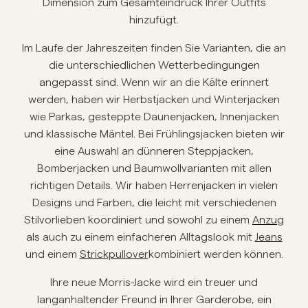
Dimension zum Gesamteindruck Ihrer Outfits
hinzufügt.
Overshirts
Im Laufe der Jahreszeiten finden Sie Varianten, die an
Poloshirts
die unterschiedlichen Wetterbedingungen
angepasst sind. Wenn wir an die Kälte erinnert
werden, haben wir Herbstjacken und Winterjacken
Jacken & Mäntel
wie Parkas, gesteppte Daunenjacken, Innenjacken
und klassische Mäntel. Bei Frühlingsjacken bieten wir
Hemden
eine Auswahl an dünneren Steppjacken,
Bomberjacken und Baumwollvarianten mit allen
Shorts
richtigen Details. Wir haben Herrenjacken in vielen
Designs und Farben, die leicht mit verschiedenen
Stilvorlieben koordiniert und sowohl zu einem
Anzug
Strick
als auch zu einem einfacheren Alltagslook mit
Jeans
und einem
Strickpullover
kombiniert werden können.
T-Shirts
Ihre neue Morris-Jacke wird ein treuer und
langanhaltender Freund in Ihrer Garderobe, ein
Unterwäsche