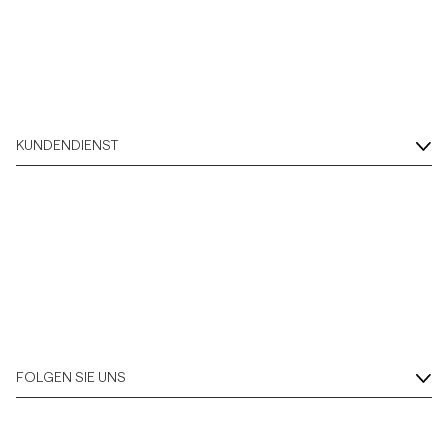
Overshirts
Poloshirts
KUNDENDIENST
Jacken & Mäntel
Hemden
Shorts
Strick
FOLGEN SIE UNS
T-Shirts
Unterwäsche