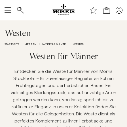
Zum Seitenanfang
Zum Hauptinhalt springen
Laden
Alle anzeigen
Westen
Verkauf
HERREN
JACKEN & MÄNTEL
WESTEN
STARTSEITE
|
|
|
Accessoires
Westen für Männer
Hosen
Entdecken Sie die Weste für Männer von Morris
Stockholm – Ihr zuverlässiger Begleiter an kühlen
Frühlingstagen und bei herbstlichen Brisen. Ein
Jeans
vielseitiges Kleidungsstück, das auf unzählige Arten
getragen werden kann, von lässig sportlich bis zu
Blazer
raffinierter Eleganz. In unserer Kollektion finden Sie
Westen für alle Gelegenheiten. Die Weste dient als
Anzüge
perfektes Komplement zu Ihrer Herbstjacke und