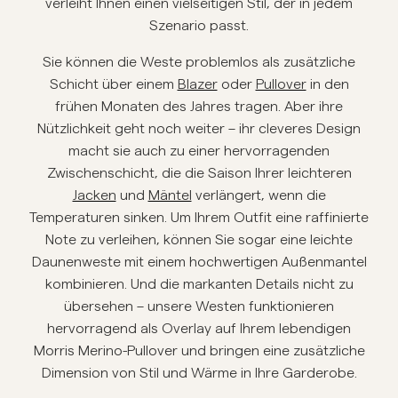
verleiht Ihnen einen vielseitigen Stil, der in jedem
Szenario passt.
Overshirts
Sie können die Weste problemlos als zusätzliche
Poloshirts
Schicht über einem
Blazer
oder
Pullover
in den
frühen Monaten des Jahres tragen. Aber ihre
Nützlichkeit geht noch weiter – ihr cleveres Design
Jacken & Mäntel
macht sie auch zu einer hervorragenden
Zwischenschicht, die die Saison Ihrer leichteren
Hemden
Jacken
und
Mäntel
verlängert, wenn die
Temperaturen sinken. Um Ihrem Outfit eine raffinierte
Shorts
Note zu verleihen, können Sie sogar eine leichte
Daunenweste mit einem hochwertigen Außenmantel
kombinieren. Und die markanten Details nicht zu
Strick
übersehen – unsere Westen funktionieren
hervorragend als Overlay auf Ihrem lebendigen
T-Shirts
Morris Merino-Pullover und bringen eine zusätzliche
Dimension von Stil und Wärme in Ihre Garderobe.
Unterwäsche