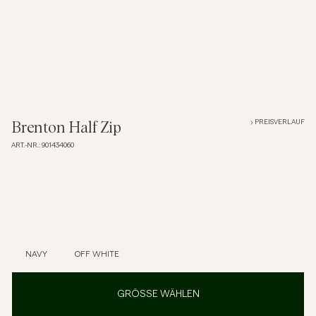
Overshirts
Poloshirts
Jacken & Mäntel
PREISVERLAUF
Brenton Half Zip
ART.-NR.
:
901434060
Hemden
Shorts
Strick
NAVY
OFF WHITE
T-Shirts
GRÖSSE WÄHLEN
Unterwäsche