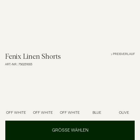
Overshirts
Poloshirts
Jacken & Mäntel
PREISVERLAUF
Fenix Linen Shorts
ART.-NR.
:
750231003
Hemden
Shorts
Strick
OFF WHITE
OFF WHITE
OFF WHITE
BLUE
OLIVE
T-Shirts
GRÖSSE WÄHLEN
Unterwäsche