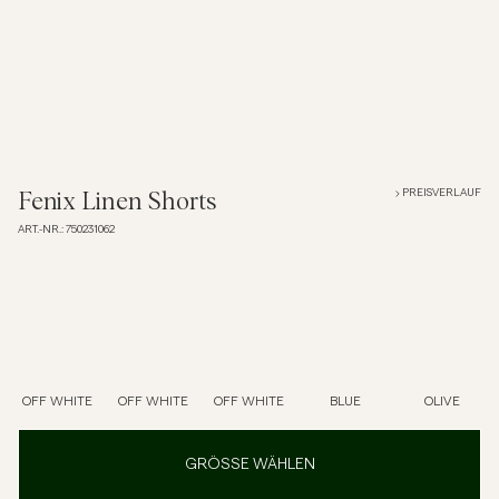
Overshirts
Poloshirts
Jacken & Mäntel
PREISVERLAUF
Fenix Linen Shorts
ART.-NR.
:
750231062
Hemden
Shorts
Strick
OFF WHITE
OFF WHITE
OFF WHITE
BLUE
OLIVE
T-Shirts
GRÖSSE WÄHLEN
Unterwäsche