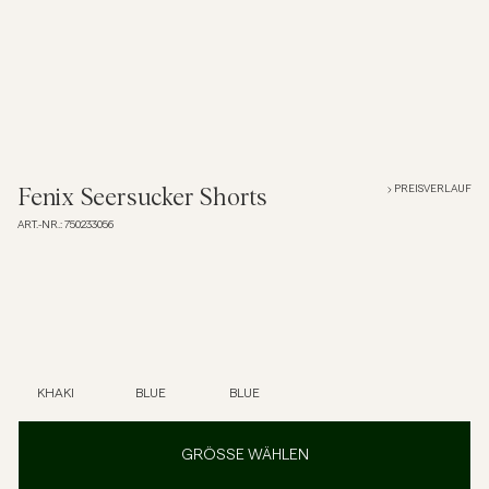
Overshirts
Poloshirts
Jacken & Mäntel
PREISVERLAUF
Fenix Seersucker Shorts
ART.-NR.
:
750233056
Hemden
Shorts
Strick
KHAKI
BLUE
BLUE
T-Shirts
GRÖSSE WÄHLEN
Unterwäsche