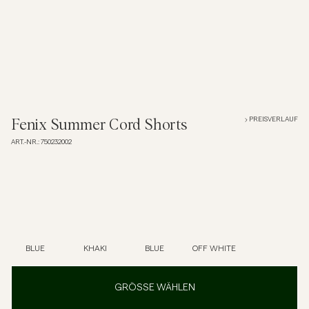
Overshirts
Poloshirts
Jacken & Mäntel
PREISVERLAUF
Fenix Summer Cord Shorts
ART.-NR.
:
750232002
Hemden
Shorts
Strick
BLUE
KHAKI
BLUE
OFF WHITE
T-Shirts
GRÖSSE WÄHLEN
Unterwäsche