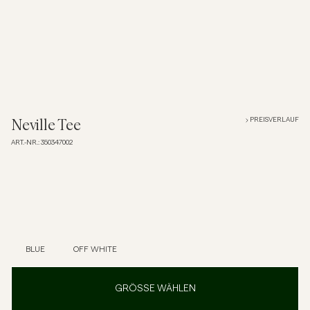
Overshirts
Poloshirts
Jacken & Mäntel
PREISVERLAUF
Neville Tee
ART.-NR.
:
350347002
Hemden
Shorts
Strick
BLUE
OFF WHITE
T-Shirts
GRÖSSE WÄHLEN
Unterwäsche