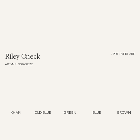
Overshirts
Poloshirts
Jacken & Mäntel
PREISVERLAUF
Riley Oneck
ART.-NR.
:
901430032
Hemden
Shorts
Strick
KHAKI
OLD BLUE
GREEN
BLUE
BROWN
T-Shirts
Unterwäsche