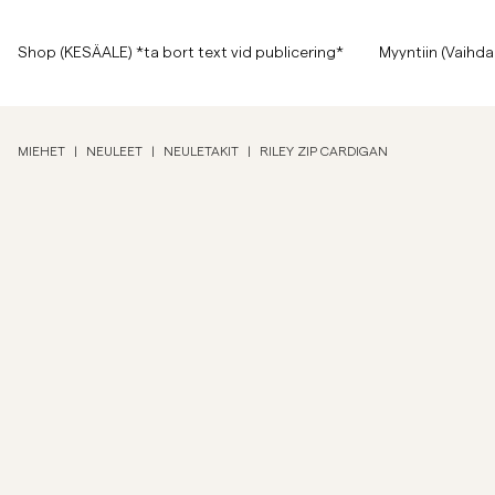
Sivun alkuun
Siirry pääsisältöön
Shop (KESÄALE) *ta bort text vid publicering*
Shop (KESÄALE) *ta bort text vid publicering*
Myyntiin (Vaihda
Näytä kaikki
Näytä kaikki
Myyntiin
MIEHET
|
NEULEET
|
NEULETAKIT
|
RILEY ZIP CARDIGAN
Asusteet
Housut
Myyntiin
Asusteet
Housut
Jeans
Bleiserit
Bleiserit
Puvut
Overshirtit
Puvut