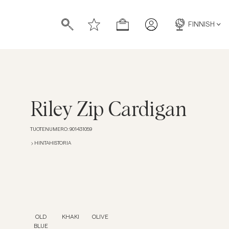
FINNISH
Riley Zip Cardigan
TUOTENUMERO
:
901431059
HINTAHISTORIA
OLD
KHAKI
OLIVE
BLUE