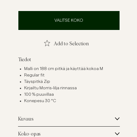
ellavapaidat
Neuleet
Katso lisää
Katso lisää
VALITSE KOKO
Add to Selection
Tiedot
Malli on 188 cm pitkä ja käyttää kokoa M
Regular fit
Täyspitkä Zip
Kirjailtu Morris-lilja rinnassa
100 % puuvillaa
Konepesu 30 °C
Kuvaus
Koko-opas