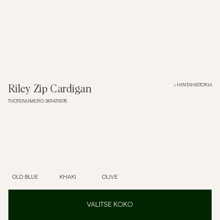
Overshirtit
Pikeepaidat
Päällysvaatteet
HINTAHISTORIA
Riley Zip Cardigan
TUOTENUMERO
:
901431076
Paidat
Shortsit
Neuleet
OLD BLUE
KHAKI
OLIVE
T-paidat
VALITSE KOKO
AlusvaatteetAlusvaatteet