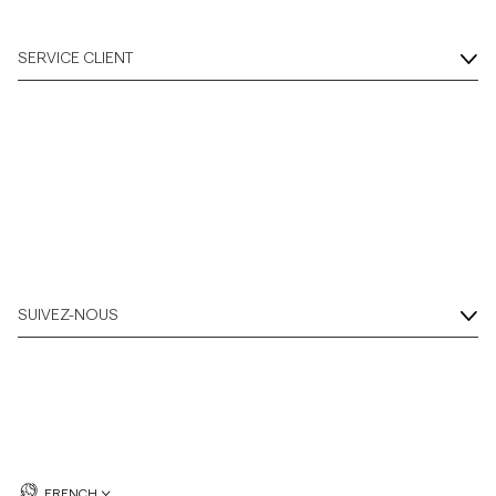
Overshirts
SERVICE CLIENT
Polos
Manteaux et vestes
Chemises
Shorts
SUIVEZ-NOUS
Maille
T-shirts
Sous-vêtements
FRENCH