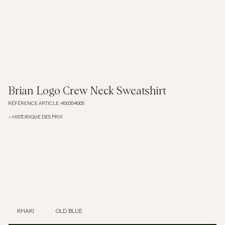
Overshirts
Polos
Manteaux et vestes
Brian Logo Crew Neck Sweatshirt
RÉFÉRENCE ARTICLE
:
450354005
Chemises
HISTORIQUE DES PRIX
Shorts
Maille
T-shirts
KHAKI
OLD BLUE
Sous-vêtements