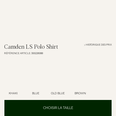
Overshirts
Polos
Manteaux et vestes
HISTORIQUE DES PRIX
Camden LS Polo Shirt
RÉFÉRENCE ARTICLE
:
300226088
Chemises
Shorts
Maille
KHAKI
BLUE
OLD BLUE
BROWN
T-shirts
CHOISIR LA TAILLE
Sous-vêtements