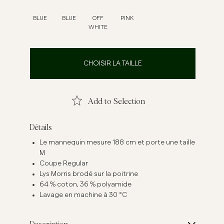
emises en lin
Maille
BLUE
BLUE
OFF
PINK
WHITE
Voir plus
Voir plus
CHOISIR LA TAILLE
Add to Selection
Détails
Le mannequin mesure 188 cm et porte une taille
M
Coupe Regular
Lys Morris brodé sur la poitrine
64 % coton, 36 % polyamide
Lavage en machine à 30 °C