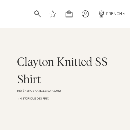
FRENCH
Clayton Knitted SS
chettes
chettes
Shirt
RÉFÉRENCE ARTICLE
:
901432032
HISTORIQUE DES PRIX