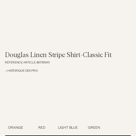
Overshirts
Polos
Manteaux et vestes
Douglas Linen Stripe Shirt-Classic Fit
RÉFÉRENCE ARTICLE
:
801781041
Chemises
HISTORIQUE DES PRIX
Shorts
Maille
T-shirts
ORANGE
RED
LIGHT BLUE
GREEN
Sous-vêtements