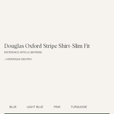
Overshirts
Polos
Manteaux et vestes
Douglas Oxford Stripe Shirt-Slim Fit
RÉFÉRENCE ARTICLE
:
801791032
Chemises
HISTORIQUE DES PRIX
Shorts
Maille
T-shirts
BLUE
LIGHT BLUE
PINK
TURQUOISE
Sous-vêtements