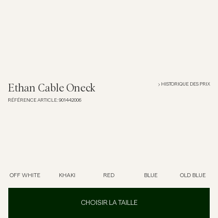
Overshirts
Polos
Manteaux et vestes
HISTORIQUE DES PRIX
Ethan Cable Oneck
RÉFÉRENCE ARTICLE
:
901442006
Chemises
Shorts
Maille
OFF WHITE
KHAKI
RED
BLUE
OLD BLUE
T-shirts
CHOISIR LA TAILLE
Sous-vêtements