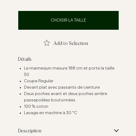
emises en lin
Maille
Voir plus
Voir plus
CHOISIR LA TAILLE
Add to Selection
Détails
Le mannequin mesure 188 cm et porte la taille
50
Coupe Regular
Devant plat avec passants de ceinture
Deux poches avant et deux poches arrière
passepoilées boutonnées
100 % coton
Lavage en machine à 30 °C
Description