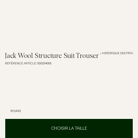
Overshirts
Polos
Manteaux et vestes
HISTORIQUE DES PRIX
Jack Wool Structure Suit Trouser
RÉFÉRENCE ARTICLE
:
550334005
Chemises
Shorts
Maille
KHAKI
T-shirts
CHOISIR LA TAILLE
Sous-vêtements