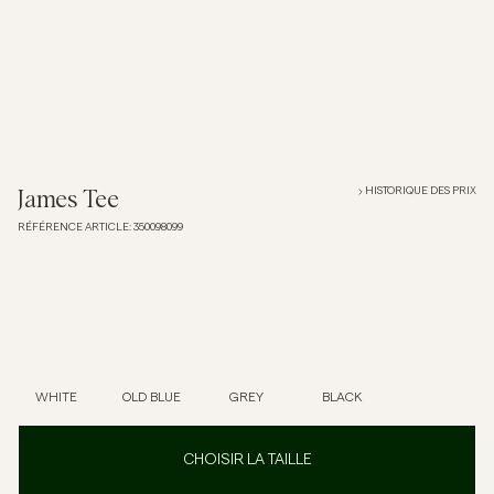
Overshirts
Polos
Manteaux et vestes
HISTORIQUE DES PRIX
James Tee
RÉFÉRENCE ARTICLE
:
350098099
Chemises
Shorts
Maille
WHITE
OLD BLUE
GREY
BLACK
T-shirts
CHOISIR LA TAILLE
Sous-vêtements