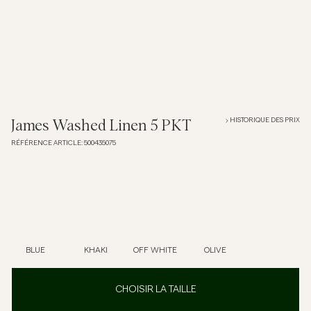
Overshirts
Polos
Manteaux et vestes
HISTORIQUE DES PRIX
James Washed Linen 5 PKT
RÉFÉRENCE ARTICLE
:
500435075
Chemises
Shorts
Maille
BLUE
KHAKI
OFF WHITE
OLIVE
T-shirts
CHOISIR LA TAILLE
Sous-vêtements