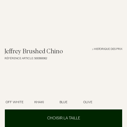
Overshirts
Polos
Manteaux et vestes
HISTORIQUE DES PRIX
Jeffrey Brushed Chino
RÉFÉRENCE ARTICLE
:
500360062
Chemises
Shorts
Maille
OFF WHITE
KHAKI
BLUE
OLIVE
T-shirts
CHOISIR LA TAILLE
Sous-vêtements