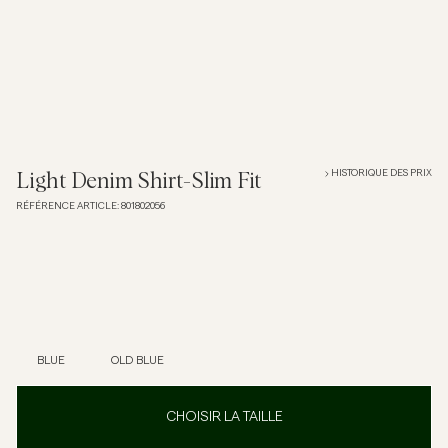
Overshirts
Polos
Manteaux et vestes
HISTORIQUE DES PRIX
Light Denim Shirt-Slim Fit
RÉFÉRENCE ARTICLE
:
801802056
Chemises
Shorts
Maille
BLUE
OLD BLUE
T-shirts
CHOISIR LA TAILLE
Sous-vêtements