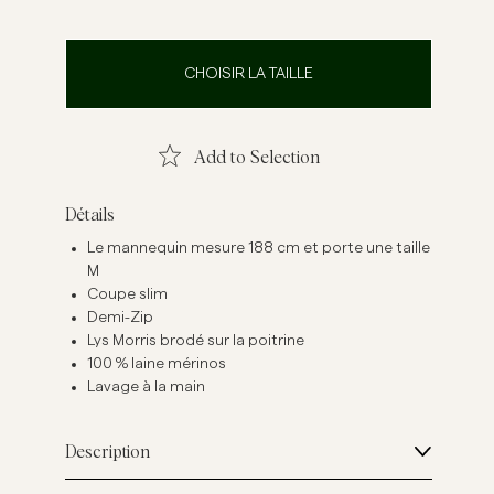
emises en lin
Maille
Voir plus
Voir plus
CHOISIR LA TAILLE
Add to Selection
Détails
Le mannequin mesure 188 cm et porte une taille
M
Coupe slim
Demi-Zip
Lys Morris brodé sur la poitrine
100 % laine mérinos
Lavage à la main
Description