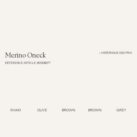
Overshirts
Polos
Manteaux et vestes
HISTORIQUE DES PRIX
Merino Oneck
RÉFÉRENCE ARTICLE
:
901208077
Chemises
Shorts
Maille
KHAKI
OLIVE
BROWN
BROWN
GREY
T-shirts
Sous-vêtements