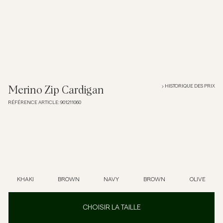
Overshirts
Polos
Manteaux et vestes
HISTORIQUE DES PRIX
Merino Zip Cardigan
RÉFÉRENCE ARTICLE
:
901211060
Chemises
Shorts
Maille
KHAKI
BROWN
NAVY
BROWN
OLIVE
T-shirts
CHOISIR LA TAILLE
Sous-vêtements