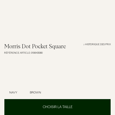
Overshirts
Polos
Manteaux et vestes
HISTORIQUE DES PRIX
Morris Dot Pocket Square
RÉFÉRENCE ARTICLE
:
010643080
Chemises
Shorts
Maille
NAVY
BROWN
T-shirts
CHOISIR LA TAILLE
Sous-vêtements