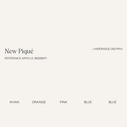
Overshirts
Polos
Manteaux et vestes
HISTORIQUE DES PRIX
New Piqué
RÉFÉRENCE ARTICLE
:
300230071
Chemises
Shorts
Maille
KHAKI
ORANGE
PINK
BLUE
BLUE
T-shirts
Sous-vêtements