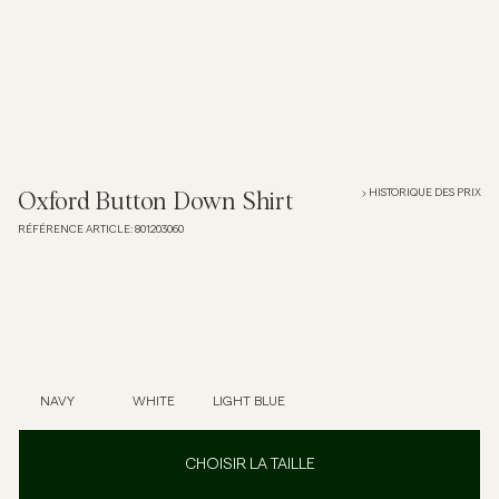
Overshirts
Polos
Manteaux et vestes
HISTORIQUE DES PRIX
Oxford Button Down Shirt
RÉFÉRENCE ARTICLE
:
801203060
Chemises
Shorts
Maille
NAVY
WHITE
LIGHT BLUE
T-shirts
CHOISIR LA TAILLE
Sous-vêtements