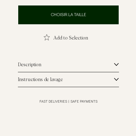
emises en lin
Maille
CHOISIR LA TAILLE
Voir plus
Voir plus
Add to Selection
Description
Instructions de lavage
FAST DELIVERIES
|
SAFE PAYMENTS