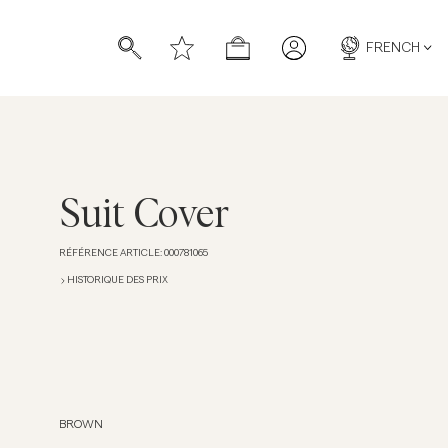
FRENCH
Suit Cover
RÉFÉRENCE ARTICLE
:
000781065
chettes
chettes
HISTORIQUE DES PRIX
BROWN