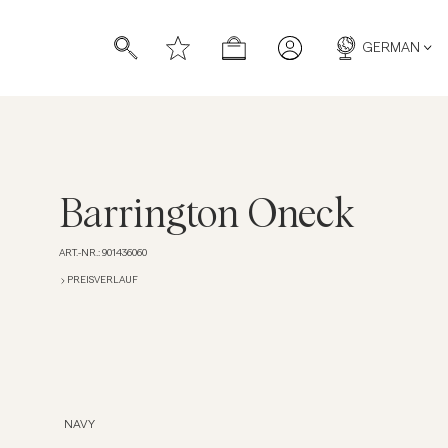
GERMAN
Barrington Oneck
ART.-NR.
:
901436060
ücher
ücher
PREISVERLAUF
NAVY