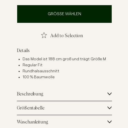
inenhemden
Strick
GRÖSSE WÄHLEN
Mehr sehen
Mehr sehen
Add to Selection
Details
Das Model ist 188 cm groß und trägt Größe M
Regular Fit
Rundhalsausschnitt
100 % Baumwolle
Beschreibung
Größentabelle
Waschanleitung