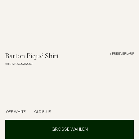
Overshirts
Poloshirts
Jacken & Mäntel
PREISVERLAUF
Barton Piqué Shirt
ART.-NR.
:
300232059
Hemden
Shorts
Strick
OFF WHITE
OLD BLUE
T-Shirts
GRÖSSE WÄHLEN
Unterwäsche