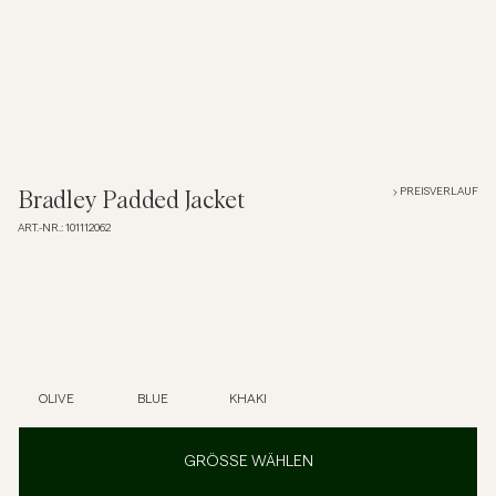
Overshirts
Poloshirts
Jacken & Mäntel
PREISVERLAUF
Bradley Padded Jacket
ART.-NR.
:
101112062
Hemden
Shorts
Strick
OLIVE
BLUE
KHAKI
T-Shirts
GRÖSSE WÄHLEN
Unterwäsche