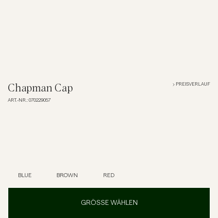
Overshirts
Poloshirts
Jacken & Mäntel
PREISVERLAUF
Chapman Cap
ART.-NR.
:
070229057
Hemden
Shorts
Strick
BLUE
BROWN
RED
T-Shirts
GRÖSSE WÄHLEN
Unterwäsche