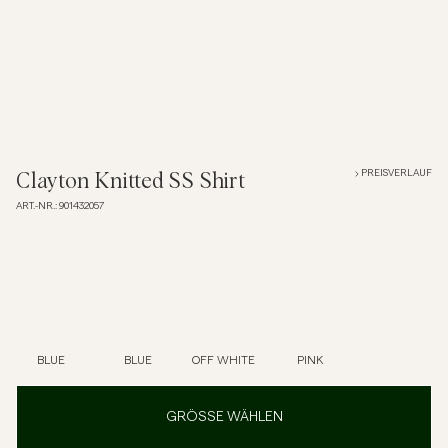
Overshirts
Poloshirts
Jacken & Mäntel
PREISVERLAUF
Clayton Knitted SS Shirt
ART.-NR.
:
901432057
Hemden
Shorts
Strick
BLUE
BLUE
OFF WHITE
PINK
T-Shirts
GRÖSSE WÄHLEN
Unterwäsche