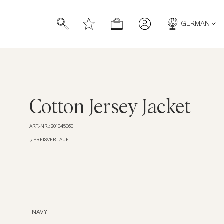
GERMAN
Cotton Jersey Jacket
ART.-NR.
:
201045060
ücher
ücher
PREISVERLAUF
NAVY