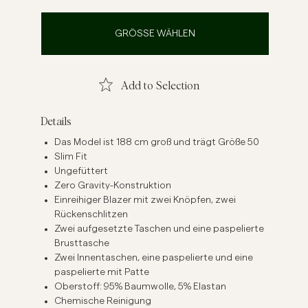
inenhemden
Strick
GRÖSSE WÄHLEN
Mehr sehen
Mehr sehen
Add to Selection
Details
Das Model ist 188 cm groß und trägt Größe 50
Slim Fit
Ungefüttert
Zero Gravity-Konstruktion
Einreihiger Blazer mit zwei Knöpfen, zwei
Rückenschlitzen
Zwei aufgesetzte Taschen und eine paspelierte
Brusttasche
Zwei Innentaschen, eine paspelierte und eine
paspelierte mit Patte
Oberstoff: 95% Baumwolle, 5% Elastan
Chemische Reinigung