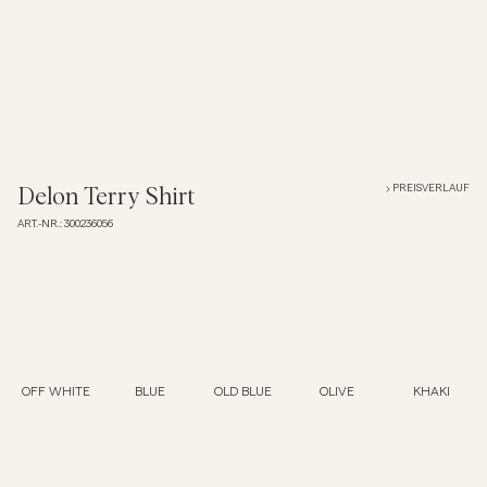
Overshirts
Poloshirts
Jacken & Mäntel
PREISVERLAUF
Delon Terry Shirt
ART.-NR.
:
300236056
Hemden
Shorts
Strick
OFF WHITE
BLUE
OLD BLUE
OLIVE
KHAKI
T-Shirts
Unterwäsche