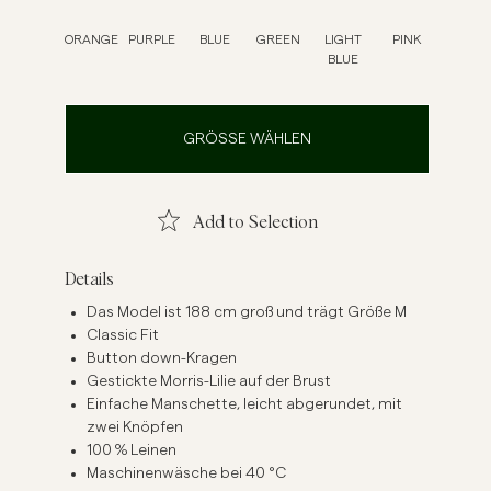
inenhemden
Strick
ORANGE
PURPLE
BLUE
GREEN
LIGHT
PINK
BLUE
Mehr sehen
Mehr sehen
GRÖSSE WÄHLEN
Add to Selection
Details
Das Model ist 188 cm groß und trägt Größe M
Classic Fit
Button down-Kragen
Gestickte Morris-Lilie auf der Brust
Einfache Manschette, leicht abgerundet, mit
zwei Knöpfen
100 % Leinen
Maschinenwäsche bei 40 °C