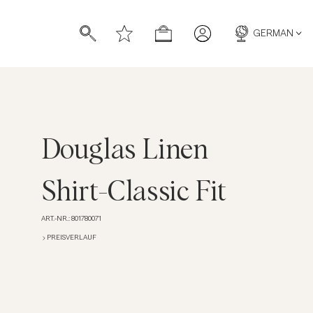
GERMAN
Douglas Linen
ücher
ücher
Shirt-Classic Fit
ART.-NR.
:
801780071
PREISVERLAUF