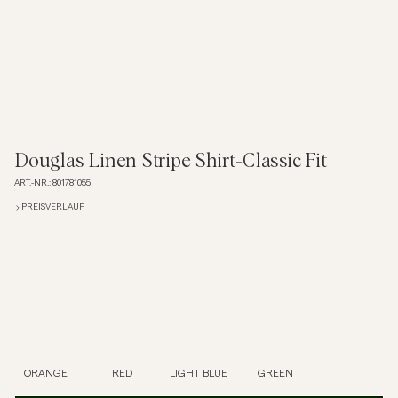
Overshirts
Poloshirts
Jacken & Mäntel
Douglas Linen Stripe Shirt-Classic Fit
ART.-NR.
:
801781055
Hemden
PREISVERLAUF
Shorts
Strick
T-Shirts
ORANGE
RED
LIGHT BLUE
GREEN
Unterwäsche